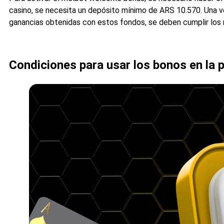
casino, se necesita un depósito mínimo de ARS 10.570. Una ve
ganancias obtenidas con estos fondos, se deben cumplir los r
Condiciones para usar los bonos en la 