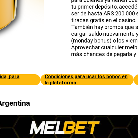
tu primer depósito, acced
ser de hasta ARS 200.000 
tiradas gratis en el casino.
También hay promos que se
cargar saldo nuevamente y 
(monday bonus) o los viern
Aprovechar cualquier melbe
más chances de pegarla y 
ida, para
Condiciones para usar los bonos en
la plataforma
Argentina