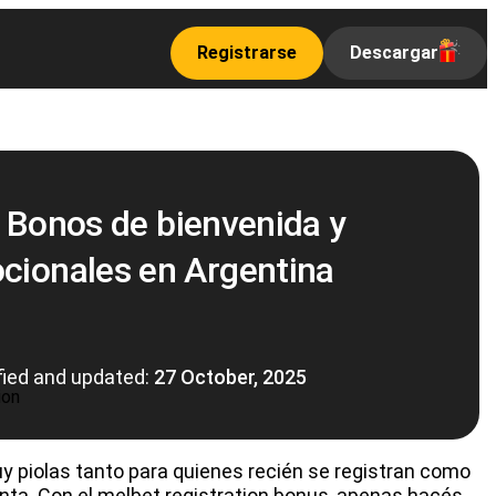
Registrarse
Descargar
 Bonos de bienvenida y
cionales en Argentina
fied and updated:
27 October, 2025
 piolas tanto para quienes recién se registran como
nta. Con el melbet registration bonus, apenas hacés