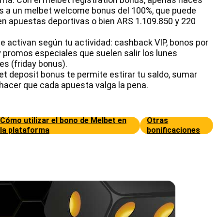
és a un melbet welcome bonus del 100%, que puede
en apuestas deportivas o bien ARS 1.109.850 y 220
 activan según tu actividad: cashback VIP, bonos por
promos especiales que suelen salir los lunes
es (friday bonus).
t deposit bonus te permite estirar tu saldo, sumar
hacer que cada apuesta valga la pena.
Cómo utilizar el bono de Melbet en
Otras
la plataforma
bonificaciones