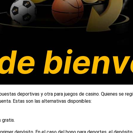
puestas deportivas y otra para juegos de casino. Quienes se re
enta. Estas son las alternativas disponibles:
gratis.
primer depósito. En el caso del bono para deportes, el depósito